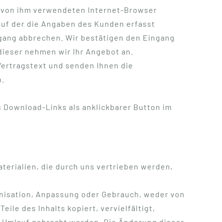
m von ihm verwendeten Internet-Browser
auf der die Angaben des Kunden erfasst
gang abbrechen. Wir bestätigen den Eingang
 dieser nehmen wir Ihr Angebot an.
Vertragstext und senden Ihnen die
n.
s Download-Links als anklickbarer Button im
aterialien, die durch uns vertrieben werden,
anisation, Anpassung oder Gebrauch, weder von
ile des Inhalts kopiert, vervielfältigt,
in Umlauf gebracht werden. Die Änderung dieser