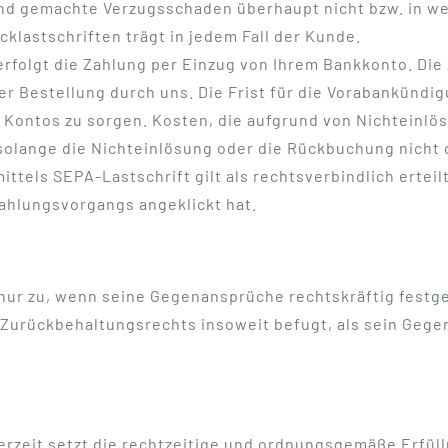
nd gemachte Verzugsschaden überhaupt nicht bzw. in wes
klastschriften trägt in jedem Fall der Kunde.
 erfolgt die Zahlung per Einzug von Ihrem Bankkonto. D
r Bestellung durch uns. Die Frist für die Vorabankündigu
es Kontos zu sorgen. Kosten, die aufgrund von Nichteinl
solange die Nichteinlösung oder die Rückbuchung nicht 
tels SEPA-Lastschrift gilt als rechtsverbindlich ertei
ahlungsvorgangs angeklickt hat.
r zu, wenn seine Gegenansprüche rechtskräftig festges
 Zurückbehaltungsrechts insoweit befugt, als sein Gege
rzeit setzt die rechtzeitige und ordnungsgemäße Erfüll