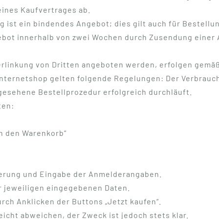
eines Kaufvertrages ab.
ist ein bindendes Angebot; dies gilt auch für Bestellun
ngebot innerhalb von zwei Wochen durch Zusendung eine
erlinkung von Dritten angeboten werden, erfolgen gemäß
Internetshop gelten folgende Regelungen: Der Verbrauch
gesehene Bestellprozedur erfolgreich durchläuft.
ten:
in den Warenkorb“
ierung und Eingabe der Anmelderangaben.
r jeweiligen eingegebenen Daten.
rch Anklicken der Buttons „Jetzt kaufen“.
eicht abweichen, der Zweck ist jedoch stets klar.