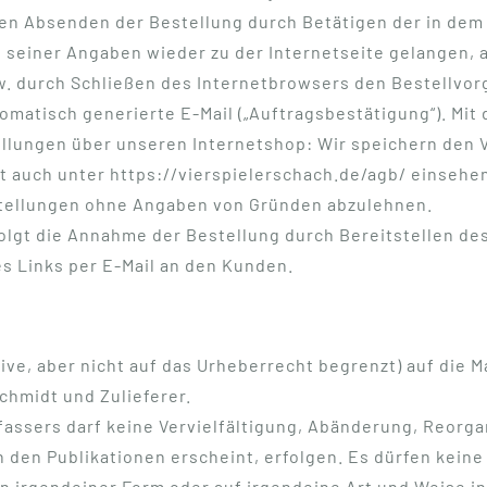
hen Absenden der Bestellung durch Betätigen der in de
e seiner Angaben wieder zu der Internetseite gelangen, 
w. durch Schließen des Internetbrowsers den Bestellvor
omatisch generierte E-Mail („Auftragsbestätigung“). Mit
llungen über unseren Internetshop: Wir speichern den 
t auch unter https://vierspielerschach.de/agb/ einsehe
stellungen ohne Angaben von Gründen abzulehnen.
olgt die Annahme der Bestellung durch Bereitstellen de
s Links per E-Mail an den Kunden.
ive, aber nicht auf das Urheberrecht begrenzt) auf die M
hmidt und Zulieferer.
fassers darf keine Vervielfältigung, Abänderung, Reorg
 den Publikationen erscheint, erfolgen. Es dürfen keine Te
 in irgendeiner Form oder auf irgendeine Art und Weise 