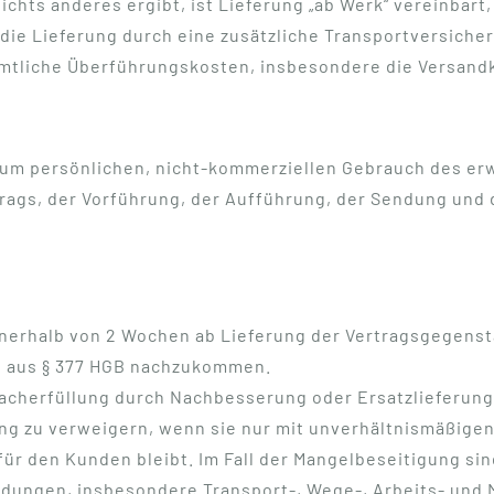
ichts anderes ergibt, ist Lieferung „ab Werk“ vereinbart
die Lieferung durch eine zusätzliche Transportversiche
mtliche Überführungskosten, insbesondere die Versandk
zum persönlichen, nicht-kommerziellen Gebrauch des erw
trags, der Vorführung, der Aufführung, der Sendung und
nnerhalb von 2 Wochen ab Lieferung der Vertragsgegenst
n aus § 377 HGB nachzukommen.
acherfüllung durch Nachbesserung oder Ersatzlieferung e
g zu verweigern, wenn sie nur mit unverhältnismäßigen 
ür den Kunden bleibt. Im Fall der Mangelbeseitigung sind
ungen, insbesondere Transport-, Wege-, Arbeits- und Ma