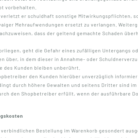
bt vorbehalten.
rletzt er schuldhaft sonstige Mitwirkungspflichten, so 
waiger Mehraufwendungen ersetzt zu verlangen. Weiter
 nachzuweisen, dass der geltend gemachte Schaden überh
orliegen, geht die Gefahr eines zufälligen Untergangs o
n über, in dem dieser in Annahme- oder Schuldnerverzug
e des Kunden bleiben unberührt.
hopbetreiber den Kunden hierüber unverzüglich informie
ingt durch höhere Gewalten und seitens Dritter sind im
durch den Shopbetreiber erfüllt, wenn der ausführbare 
ngskosten
 verbindlichen Bestellung im Warenkorb gesondert aus