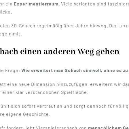
hr ein
Experimentierraum
. Viele Varianten sind faszini
licke.
elen 3D-Schach regelmäßig über Jahre hinweg. Der Lern
egeln mit.
chach einen anderen Weg gehen
die Frage:
Wie erweitert man Schach sinnvoll, ohne es z
tatt eine neue Dimension hinzuzufügen, erweitern wir da
 einer klar verständlichen Spielfläche.
 fühlt sich sofort vertraut an und sorgt dennoch für völl
hre eigene Geschichte.
ft fordert, lebt Vierspielerschach von
menschlichem Ges