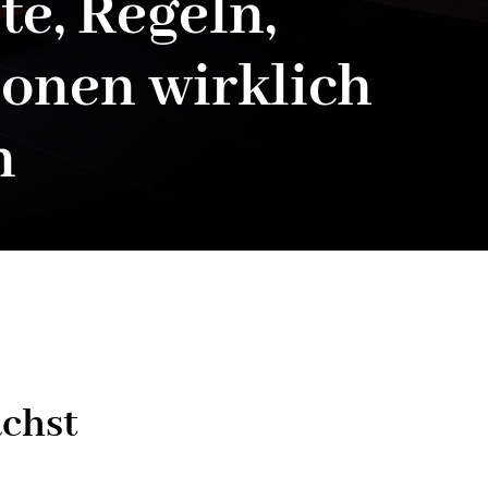
te, Regeln,
onen wirklich
n
ächst