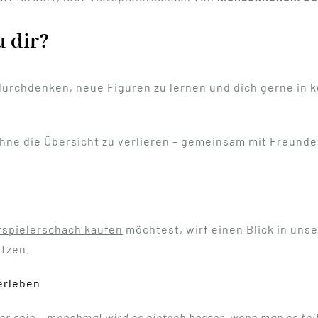
u dir?
durchdenken, neue Figuren zu lernen und dich gerne in 
hne die Übersicht zu verlieren – gemeinsam mit Freunden
rspielerschach kaufen
möchtest, wirf einen Blick in uns
itzen.
erleben
er sein – manchmal wird es einfach besser, wenn man es teil