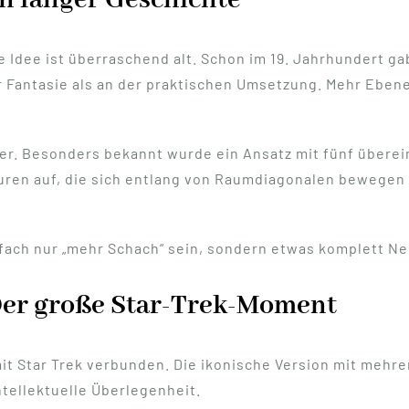
ch langer Geschichte
e Idee ist überraschend alt. Schon im 19. Jahrhundert g
r Fantasie als an der praktischen Umsetzung. Mehr Eben
er. Besonders bekannt wurde ein Ansatz mit fünf übere
guren auf, die sich entlang von Raumdiagonalen bewegen 
nfach nur „mehr Schach“ sein, sondern etwas komplett Ne
Der große Star-Trek-Moment
mit Star Trek verbunden. Die ikonische Version mit me
ntellektuelle Überlegenheit.