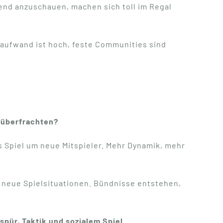
erend anzuschauen, machen sich toll im Regal
aufwand ist hoch, feste Communities sind
u überfrachten?
s Spiel um neue Mitspieler. Mehr Dynamik, mehr
ig neue Spielsituationen. Bündnisse entstehen,
pür, Taktik und sozialem Spiel
.