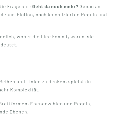
die Frage auf:
Geht da noch mehr?
Genau an
Science-Fiction, nach komplizierten Regeln und
tändlich, woher die Idee kommt, warum sie
edeutet.
Reihen und Linien zu denken, spielst du
mehr Komplexität.
 Brettformen, Ebenenzahlen und Regeln.
ende Ebenen.