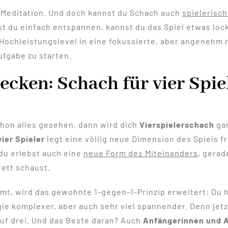
t Meditation. Und doch kannst du Schach auch
spielerisch
est du einfach entspannen, kannst du das Spiel etwas loc
m Hochleistungslevel in eine fokussierte, aber angeneh
Aufgabe zu starten.
ecken: Schach für vier Spie
chon alles gesehen, dann wird dich
Vierspielerschach
gar
ier Spieler
legt eine völlig neue Dimension des Spiels fr
 du erlebst auch eine
neue Form des Miteinanders
, gera
ett schaust.
immt, wird das gewohnte 1-gegen-1-Prinzip erweitert: Du 
e komplexer, aber auch sehr viel spannender. Denn jetzt
auf drei. Und das Beste daran? Auch
Anfängerinnen und 