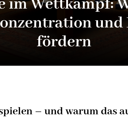
e im Wettkampf: 
Konzentration un
fördern
spielen – und warum das a