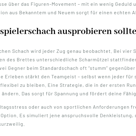
sse über das Figuren-Movement – mit ein wenig Geduld u
tion aus Bekanntem und Neuem sorgt für einen echten A
spielerschach ausprobieren sollte
chen Schach wird jeder Zug genau beobachtet. Bei vier S
en des Brettes unterschiedliche Scharmützel stattfinde
ei Gegner beim Standardschach oft “stumm” gegenüber si
Erleben stärkt den Teamgeist – selbst wenn jeder für 
 flexibel zu bleiben. Eine Strategie, die in der ersten R
rt ändern. Das sorgt für Spannung und fördert deine Fähi
Alltagsstress oder auch von sportlichen Anforderungen 
e Option. Es simuliert jene anspruchsvolle Denkleistung,
kurzweilig.