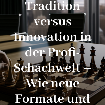
Tradition
versus
Innovation in
der Profi-
Schachwelt –
Wie neue
Formate und