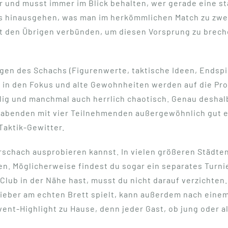
ner und musst immer im Blick behalten, wer gerade eine 
das hinausgehen, was man im herkömmlichen Match zu zwei
it den Übrigen verbünden, um diesen Vorsprung zu breche
lagen des Schachs (Figurenwerte, taktische Ideen, Endsp
 in den Fokus und alte Gewohnheiten werden auf die Pro
llig und manchmal auch herrlich chaotisch. Genau deshalb
eabenden mit vier Teilnehmenden außergewöhnlich gut ei
 Taktik-Gewitter.
lerschach ausprobieren kannst. In vielen größeren Städte
 Möglicherweise findest du sogar ein separates Turnier
ub in der Nähe hast, musst du nicht darauf verzichten. 
lieber am echten Brett spielt, kann außerdem nach eine
nt-Highlight zu Hause, denn jeder Gast, ob jung oder a