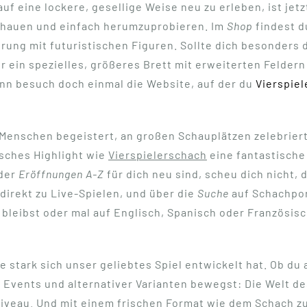
uf eine lockere, gesellige Weise neu zu erleben, ist jetz
chauen und einfach herumzuprobieren. Im
Shop
findest d
rung mit futuristischen Figuren. Sollte dich besonders
ür ein spezielles, größeres Brett mit erweiterten Felder
ann besuch doch einmal die Website, auf der du
Vierspie
Menschen begeistert, an großen Schauplätzen zelebrier
isches Highlight wie
Vierspielerschach
eine fantastisch
der
Eröffnungen A-Z
für dich neu sind, scheu dich nicht, d
direkt zu Live-Spielen, und über die
Suche
auf Schachpor
bleibst oder mal auf Englisch, Spanisch oder Französisc
e stark sich unser geliebtes Spiel entwickelt hat. Ob du 
 Events und alternativer Varianten bewegst: Die Welt de
veau. Und mit einem frischen Format wie dem Schach zu