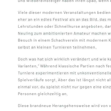
und Wiedereinsteiger haben ihren Spaß, wenn es
Viele dieser modernen Veranstaltungen bedien
eher an ein edles Festival als an das Bild, da
Lehrstunden oder Schnellkurse angeboten, dami
Neuling zum ambitionierten Amateur machen wol
Besuch in einem Schachverein mit modernem Kon
selbst an kleinen Turnieren teilnehmen.
Doch was hat sich wirklich verändert und wie 
Varianten.“ Während klassische Partien nach f
Turniere experimentieren mit unkonventionelle
Spielverläufe sorgt. Aber das ist längst nich
einmal vor, du spielst nicht nur gegen eine ei
Personen gleichzeitig an.
Diese brandneue Herangehensweise wird von vi