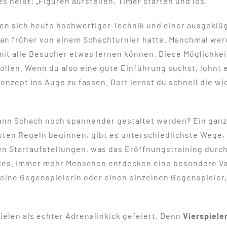
 heißt: „Figuren aufstellen, Timer starten und los!“
en sich heute hochwertiger Technik und einer ausgeklüg
s man früher von einem Schachturnier hatte. Manchmal wer
t alle Besucher etwas lernen können. Diese Möglichkeit
len. Wenn du also eine gute Einführung suchst, lohnt 
zept ins Auge zu fassen. Dort lernst du schnell die wi
kann Schach noch spannender gestaltet werden? Ein ganz 
esten Regeln beginnen, gibt es unterschiedlichste Wege
n Startaufstellungen, was das Eröffnungstraining durc
t alles. Immer mehr Menschen entdecken eine besondere V
nzelne Gegenspielerin oder einen einzelnen Gegenspieler,
elen als echter Adrenalinkick gefeiert. Denn
Vierspiele