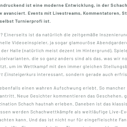
indruckend ist eine moderne Entwicklung, in der Schach 
w avanciert. Events mit Livestreams, Kommentatoren, 
elbst Turnierprofi ist.
? Einerseits ist da natürlich die zeitgemäße Inszenieru
onelle Videoeinspieler, ja sogar glamouröse Abendgarder
er Halle (natürlich meist dezent im Hintergrund), Spiel
Spielvarianten, die so ganz anders sind als das, was wir
t, um im Wettkampf mit den immer gleichen Stellungsbi
t Einsteigerkurs
interessant, sondern gerade auch erfri
ebenfalls einen wahren Aufschwung erlebt. So mancher G
 antritt. Neue Gesichter kommentieren das Geschehen, g
zination Schach hautnah erleben. Daneben ist das klassi
dessen werden Schachwettkämpfe als weitläufige Live-Eve
hten kann. Und das ist nicht nur für eingefleischte Fa