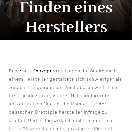
Finden eines
Herstellers
Das
erste Konzept
stand, doch die Suche nach
einem Hersteller gestaltete sich schwieriger als
zunächst angenommen. Am liebsten wollte ich
lokal produzieren. Viele E-Mails und Anrufe
später und ich fing an, die Kompetenz der
deutschen Brettspielhersteller infrage zu
stellen. Und es lag wirklich nicht an mir – ich
hatte Skizzen, habe alles präzise erklärt und